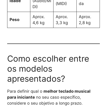
idade
(Áudio/MI
(MIDI)
da
DI)
Aprox.
Aprox.
Aprox.
Peso
4,6 kg
3,3 kg
2,8 kg
Como escolher entre
os modelos
apresentados?
Para definir qual o
melhor teclado musical
para iniciante
no seu caso específico,
considere o seu objetivo a longo prazo.