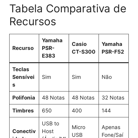
Tabela Comparativa de
Recursos
Yamaha
Casio
Yamaha
Recurso
PSR-
CT-S300
PSR-F52
E383
Teclas
Sensívei
Sim
Sim
Não
s
Polifonia
48 Notas
48 Notas
32 Notas
Timbres
650
400
144
USB to
Micro
Apenas
Conectiv
Host
USB
Fone/Saí